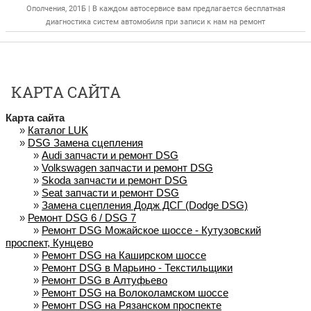
Ополчения, 201Б | В каждом автосервисе вам предлагается бесплатная
диагностика систем автомобиля при записи к нам на ремонт
КАРТА САЙТА
Карта сайта
»
Каталог LUK
»
DSG Замена сцепления
»
Audi запчасти и ремонт DSG
»
Volkswagen запчасти и ремонт DSG
»
Skoda запчасти и ремонт DSG
»
Seat запчасти и ремонт DSG
»
Замена сцепления Додж ДСГ (Dodge DSG)
»
Ремонт DSG 6 / DSG 7
»
Ремонт DSG Можайское шоссе - Кутузовский
проспект, Кунцево
»
Ремонт DSG на Каширском шоссе
»
Ремонт DSG в Марьино - Текстильщики
»
Ремонт DSG в Алтуфьево
»
Ремонт DSG на Волоколамском шоссе
»
Ремонт DSG на Рязанском проспекте