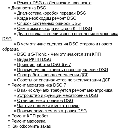
»
Ремонт DSG на Ленинском проспекте
»
Диагностика DSG
»
Диагностика коробок передач DSG
»
Когда необходим ремонт DSG
»
Список системных ошибок DSG
»
Симптомы выхода из строя КПП DSG
»
Диагностика степени износа сцепления и маховика
DSG
»
В чем отличие сцепления DSG старого и нового
образца
»
DSG и S-Tronic - Чем отличаются эти КПП
»
Виды РКПП DSG
»
Принцип работы DSG 6 и 7
»
Почему лучше ставить новое сцепление DSG
»
Срок работы нового сцепления ДСГ
»
Советы от специалистов по эксплуатации ДСГ
»
Ремонт мехатроника DSG 7
»
В каких случаях требуется ремонт мехатроника
»
Устройство и функции мехатроника DSG
»
Отличия мехатроников DSG
»
Частые поломки в мехатронике
»
Почему ломается мехатроник DSG
»
Ремонт КПП робот
»
Ремонт маховика
»
Как оформить заказ