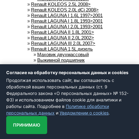
»
Renault KOLEOS 2.5L 2008>
»
Renault KOLEOS 2.0L dCi 2008>
»
Renault LAGUNA I 1.6L 1997>2001
»
Renault LAGUNA I 1.8L 1993>2001
»
Renault LAGUNA I 2.0L 1993>2001
»
Renault LAGUNA II 1.8L 2001>
»
Renault LAGUNA II 2.0L 2002>
»
Renault LAGUNA III 2.0L 2007>
»
Renault LAGUNA 1,5L дизель
»
Маховик двухмассовый
»
Выжимной подшипник
»
Комплект сцепления
»
Renault LOGAN 1.4L 2004>
Согласие на обработку персональных данных и cookies
»
Комплект сцепления
Продолжая использовать сайт, вы соглашаетесь с
»
Renault LOGAN 1.6L
обработкой ваших персональных данных (ст. 9
»
Комплект сцепления
Федерального закона «О персональных данных» № 152-
»
Renault LOGAN 1.6L 16кл
Этот сайт использует cookie-файлы и
»
Комплект сцепления
другие технологии для улучшения его
ФЗ) и использованием файлов cookie для аналитики и
работы. Продолжая работу с сайтом, Вы
»
Renault MASTER 1.9L DCi 11/2001>
работы сайта. Подробнее в
Политике обработки
Хорошо
разрешаете использование cookie-
»
Комплект сцепления
персональных данных
и
Уведомлении о cookies
.
файлов. Вы всегда можете отключить
»
Выжимной подшипник гидравлический
файлы cookie в настройках Вашего
»
Renault MASTER 2.3L DCi 2000>
браузера.
ПРИНИМАЮ
»
Комплект сцепление
»
Выжимной подшипник гидравлический
»
Маховик двухмассовый