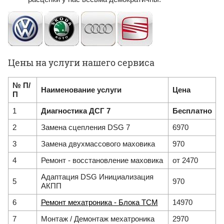
Цены на услуги нашего сервиса
№ П/
Наименование услуги
Цена
П
1
Диагностика ДСГ 7
Бесплатно
2
Замена сцепления DSG 7
6970
3
Замена двухмассового маховика
970
4
Ремонт - восстановление маховика
от 2470
Адаптация DSG Инициализация
5
970
АКПП
6
Ремонт мехатроника - Блока ТСМ
14970
7
Монтаж / Демонтаж мехатроника
2970