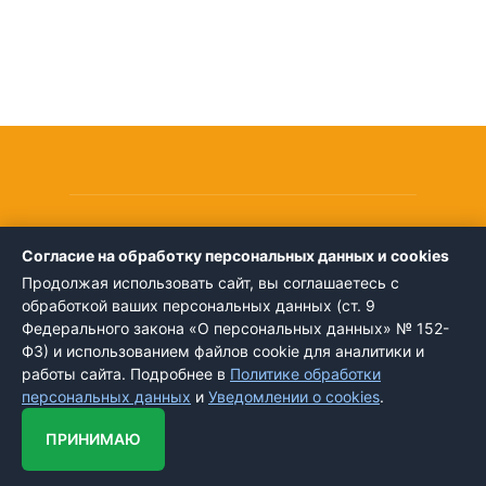
© 2016 - 2026
Согласие на обработку персональных данных и cookies
Все права защищены. Любое копирование информации
Продолжая использовать сайт, вы соглашаетесь с
незаконно.
обработкой ваших персональных данных (ст. 9
Информация и цены на сайте носят справочный характер и
Федерального закона «О персональных данных» № 152-
не являются публичной офертой определяемой Статьями 437
Этот сайт использует cookie-файлы и
другие технологии для улучшения его
ГК РФ.
ФЗ) и использованием файлов cookie для аналитики и
работы. Продолжая работу с сайтом, Вы
© 2009
работы сайта. Подробнее в
Политике обработки
Хорошо
разрешаете использование cookie-
персональных данных
и
Уведомлении о cookies
.
файлов. Вы всегда можете отключить
файлы cookie в настройках Вашего
браузера.
ПРИНИМАЮ