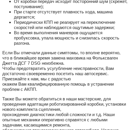
От коробки передач исходит посторонний шум (скрежет,
постукивание);
При старте отсутствует плавность хода, машина
дергается;
Периодически КПП не реагирует на переключение
скоростей или наблюдаются ощутимые задержки;
Во время выполнения маневров ощущается
пробуксовка, упала мощность и снизилась скорость
разгона.
Если Вы отмечали данные симптомы, то вполне вероятно,
что в ближайшее время замена маховика на Фольксваген
Джетта ДСГ 7 DSG неизбежна.
Чтобы предотвратить усугубление неисправности, Вам
достаточно своевременно посетить наш автосервис.
Приезжайте к нам, мы с радостью
окажем Вам квалифицированную помощь в устранении
проблем с АКПП.
Также Вы можете обратиться в наши мастерские, для
проведения адаптации роботизированной коробки, установки
нового комплекта сцепления,
прохождения диагностики любой сложности и т.д. Наши
опытные механики оперативно справятся с любыми
задачами, касающимися ремонта,