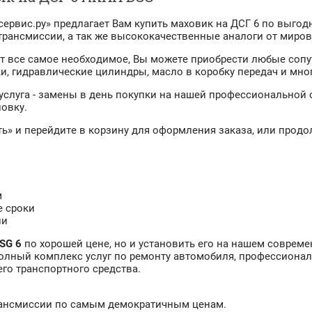
ервис.ру» предлагает Вам купить маховик на ДСГ 6 по выгод
рансмиссии, а так же высококачественные аналоги от мирово
ит все самое необходимое, Вы можете приобрести любые соп
, гидравлические цилиндры, масло в коробку передач и мног
услуга - замены в день покупки на нашей профессиональной 
новку.
ь» и перейдите в корзину для оформления заказа, или прод
м
е сроки
ии
DSG 6
по хорошей цене, но и установить его на нашем соврем
олный комплекс услуг по ремонту автомобиля, профессиона
го транспортного средства.
трансмиссии по самым демократичным ценам.