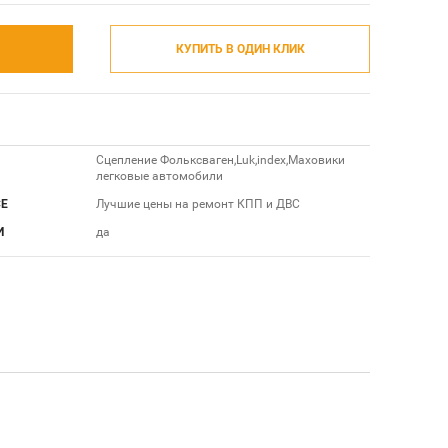
КУПИТЬ В ОДИН КЛИК
Сцепление Фольксваген,Luk,index,Маховики
легковые автомобили
СЕ
Лучшие цены на ремонт КПП и ДВС
И
да